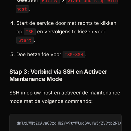
selecteer
>
Policy
Start and stop with
.
host
Start de service door met rechts te klikken
op
en vervolgens te kiezen voor
TSM
.
Start
Doe hetzelfde voor
.
TSM-SSH
Stap 3: Verbind via SSH en Activeer
Maintenance Mode
SSH in op uw host en activeer de maintenance
mode met de volgende commando:
dmltLWNtZCAvaG9zdHN2Yy9tYWludGVuYW5jZV9tb2RlX2Vu