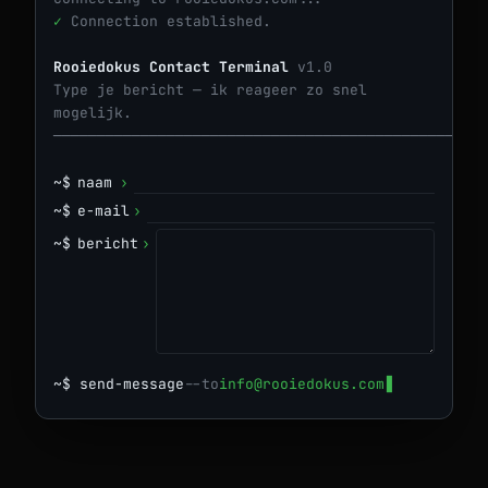
✓
Connection established.
Rooiedokus Contact Terminal
v1.0
Type je bericht — ik reageer zo snel
mogelijk.
─────────────────────────────────────────────────
~$
naam
›
~$
e-mail
›
~$
bericht
›
~$
send-message
--to
info@rooiedokus.com
▋