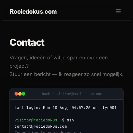
R
ooiedokus
.
com
Contact
Vragen, ideeën of wil je sparren over een
project?
Stuur een bericht — ik reageer zo snel mogelijk.
bash —
visitor@rooiedokus.com
Last login:
Mon 10 Aug, 04:57:26
on ttys001
visitor@rooiedokus
~
$
ssh
contact@rooiedokus.com
Connecting to rooiedokus.com...