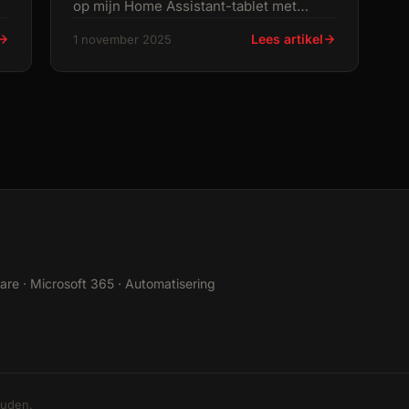
op mijn Home Assistant-tablet met
**Fully Kiosk Browser**. De pop-up
Lees artikel
1 november 2025
verschijnt
are · Microsoft 365 · Automatisering
ouden.