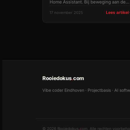
Home Assistant. Bij beweging aan de
voordeur maakt mijn Reolink-camera
Lees artikel
17 november 2025
automatisch een
Rooiedokus
.
com
Vibe coder Eindhoven · Projectbasis · AI softw
© 2026 Rooiedokus
.
com. Alle rechten voorbeh