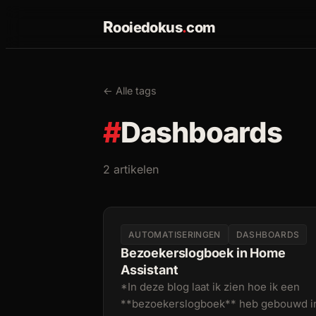
R
ooiedokus
.
com
← Alle tags
#
Dashboards
2 artikelen
AUTOMATISERINGEN
DASHBOARDS
Bezoekerslogboek in Home
Assistant
*In deze blog laat ik zien hoe ik een
**bezoekerslogboek** heb gebouwd i