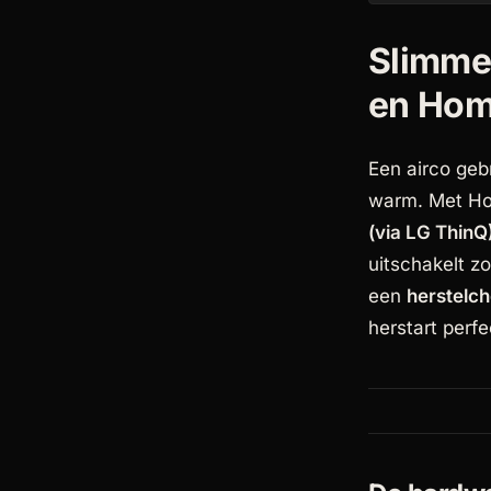
Slimme
en Hom
Een airco gebr
warm. Met Ho
(via LG ThinQ
uitschakelt z
een
herstelch
herstart perfe