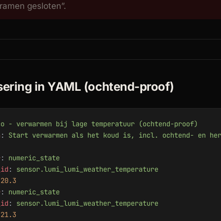
“ramen gesloten”.
ering in YAML (ochtend-proof)
co - verwarmen bij lage temperatuur (ochtend-proof)
n
: 
Start verwarmen als het koud is, incl. ochtend- en he
r
: 
numeric_state
_id
: 
sensor.lumi_lumi_weather_temperature
 
20.3
r
: 
numeric_state
_id
: 
sensor.lumi_lumi_weather_temperature
 
21.3