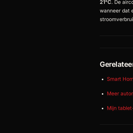
21°C
. De airc
wanneer dat e
stroomverbrui
Gerelatee
Smart Hom
Meer auto
Mijn table