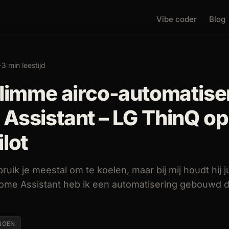
Vibe coder
Blog
·
3 min leestijd
slimme airco-automatiser
Assistant – LG ThinQ op
lot
ruik je meestal om te koelen, maar bij mij houdt hij j
me Assistant heb ik een automatisering gebouwd d
NGEN