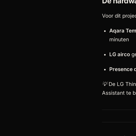
De hardw
Voor dit proje
Aqara Tem
minuten
LG airco
ge
Presence d
💡 De LG Thin
Assistant te 