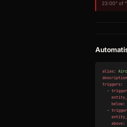
23:00” of 
Automatis
alias
: 
Air
descriptio
triggers
:
  - 
trigge
    entity
    below
:
  - 
trigge
    entity
    above
: