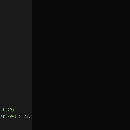
oat(99) 
oat(-99) > 21.3 }}