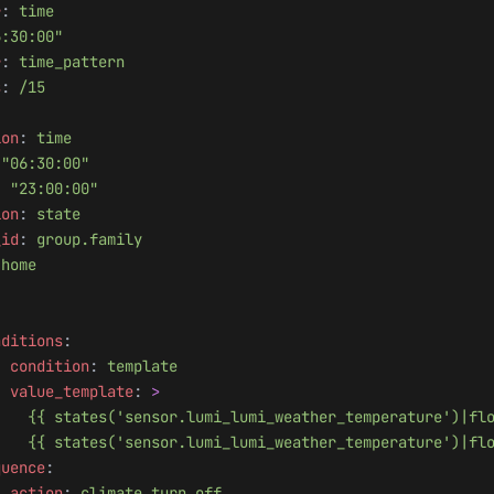
r
: 
time
6:30:00"
r
: 
time_pattern
s
: 
/15
:
ion
: 
time
 
"06:30:00"
: 
"23:00:00"
ion
: 
state
_id
: 
group.family
 
home
:
nditions
:
- 
condition
: 
template
  value_template
: 
>
    {{ states('sensor.lumi_lumi_weather_temperature')|fl
    {{ states('sensor.lumi_lumi_weather_temperature')|fl
quence
:
- 
action
: 
climate.turn_off