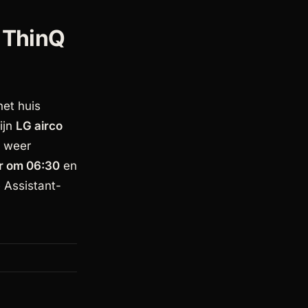
 ThinQ
het huis
ijn
LG airco
 weer
r om 06:30
en
 Assistant-