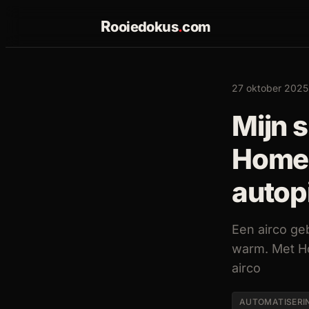
R
ooiedokus
.
com
27 oktober 2025
Mijn 
Home 
autopi
Een airco geb
warm. Met Ho
airco
AUTOMATISERI