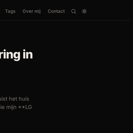
Tags
Over mij
Contact
ing in
uist het huis
ie mijn **LG