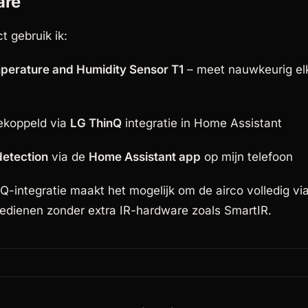
are
ct gebruik ik:
perature and Humidity Sensor T1
– meet nauwkeurig el
koppeld via
LG ThinQ
integratie in Home Assistant
etection
via de
Home Assistant app
op mijn telefoon
Q-integratie maakt het mogelijk om de airco volledig v
bedienen zonder extra IR-hardware zoals SmartIR.