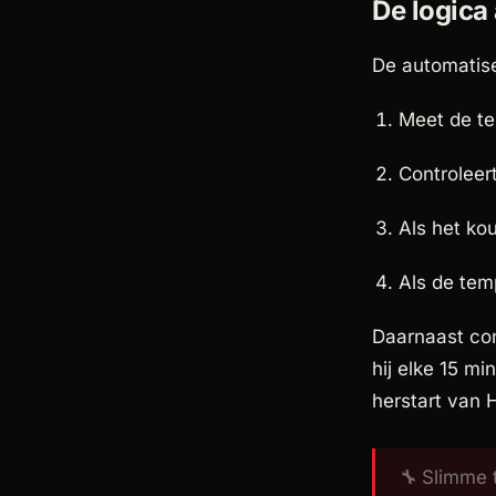
De logica
De automatiser
Meet de t
Controleert
Als het ko
Als de te
Daarnaast con
hij elke 15 mi
herstart van 
🔧
Slimme t