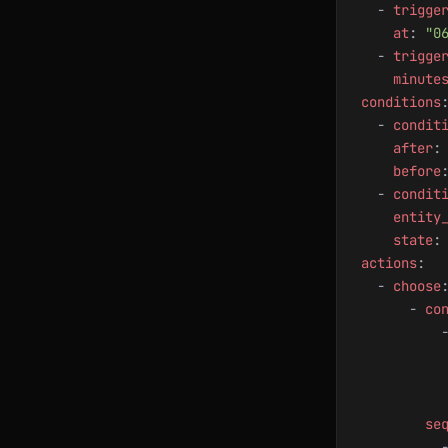
  - 
trigge
    at
: 
"0
  - 
trigge
    minute
conditions
  - 
condit
    after
:
    before
  - 
condit
    entity
    state
:
actions
:
  - 
choose
      - 
co
          
          
          
          
        se
          