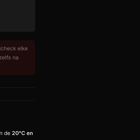
lcheck elke
zelfs na
en de
20°C en