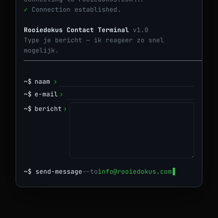
✓
Connection established.
Rooiedokus Contact Terminal
v1.0
Type je bericht — ik reageer zo snel
mogelijk.
─────────────────────────────────────────────────
~$
naam
›
~$
e-mail
›
~$
bericht
›
~$
send-message
--to
info@rooiedokus.com
▋