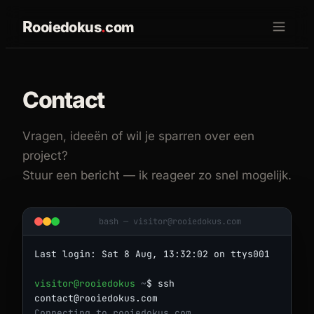
R
ooiedokus
.
com
Contact
Vragen, ideeën of wil je sparren over een
project?
Stuur een bericht — ik reageer zo snel mogelijk.
bash —
visitor@rooiedokus.com
Last login:
Sat 8 Aug, 13:32:02
on ttys001
visitor@rooiedokus
~
$
ssh
contact@rooiedokus.com
Connecting to rooiedokus.com...