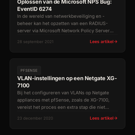
Oplossen van de Microsoft NPS Bug:
EventID 6274
In de wereld van netwerkbeveiliging en -
beheer kan het opzetten van een RADIUS-
server via Microsoft Network Policy Server
(NPS) essentieel zijn voor het authent
Lees artikel
28 september 2021
PFSENSE
VLAN-instellingen op een Netgate XG-
7100
Bij het configureren van VLANs op Netgate
appliances met pfSense, zoals de XG-7100,
vereist het proces een extra stap die niet
onmiddellijk duidelijk is voor ie
Lees artikel
23 december 2020