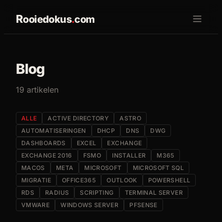
R
ooiedokus
.
com
Blog
19 artikelen
ALLE
ACTIVE DIRECTORY
ASTRO
AUTOMATISERINGEN
DHCP
DNS
DWG
DASHBOARDS
EXCEL
EXCHANGE
EXCHANGE 2016
FSMO
INSTALLER
M365
MACOS
META
MICROSOFT
MICROSOFT SQL
MIGRATIE
OFFICE365
OUTLOOK
POWERSHELL
RDS
RADIUS
SCRIPTING
TERMINAL SERVER
VMWARE
WINDOWS SERVER
PFSENSE