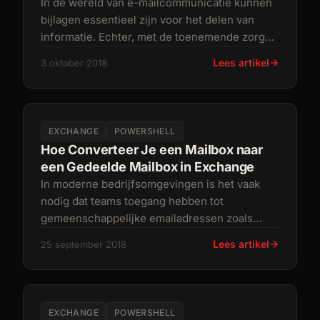
In de wereld van e-mailcommunicatie kunnen
bijlagen essentieel zijn voor het delen van
informatie. Echter, met de toenemende zorgen
over beveiliging en bandbree
Lees artikel
3 oktober 2018
EXCHANGE
POWERSHELL
Hoe Converteer Je een Mailbox naar
een Gedeelde Mailbox in Exchange
In moderne bedrijfsomgevingen is het vaak
nodig dat teams toegang hebben tot
gemeenschappelijke emailadressen zoals
info@domain.com
of
support@domain.com
.
Lees artikel
25 september 2018
Micro
EXCHANGE
POWERSHELL