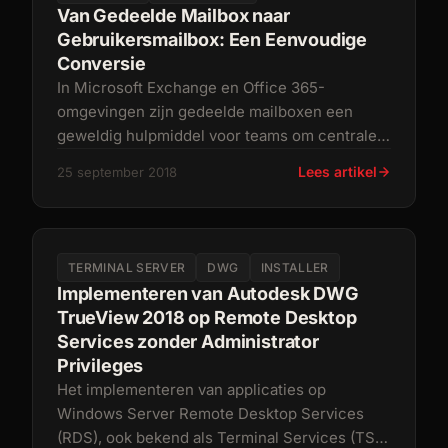
Van Gedeelde Mailbox naar
Gebruikersmailbox: Een Eenvoudige
Conversie
In Microsoft Exchange en Office 365-
omgevingen zijn gedeelde mailboxen een
geweldig hulpmiddel voor teams om centrale
e-mailadressen zoals
info@bedrijf.com
of s
Lees artikel
25 september 2018
TERMINAL SERVER
DWG
INSTALLER
Implementeren van Autodesk DWG
TrueView 2018 op Remote Desktop
Services zonder Administrator
Privileges
Het implementeren van applicaties op
Windows Server Remote Desktop Services
(RDS), ook bekend als Terminal Services (TS),