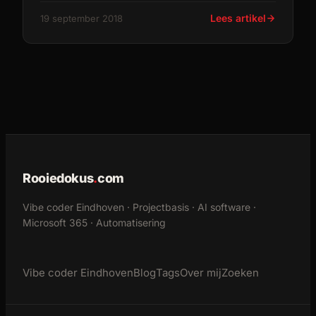
brengt unieke uitdagingen met zich mee
Lees artikel
19 september 2018
Rooiedokus
.
com
Vibe coder Eindhoven · Projectbasis · AI software ·
Microsoft 365 · Automatisering
Vibe coder Eindhoven
Blog
Tags
Over mij
Zoeken